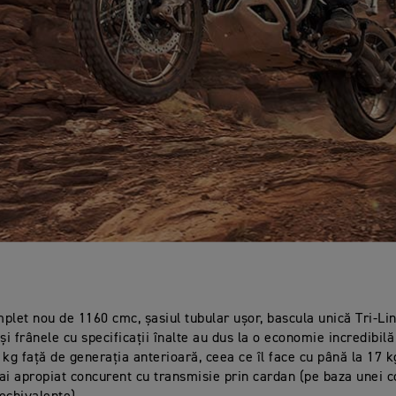
plet nou de 1160 cmc, șasiul tubular ușor, bascula unică Tri-Li
și frânele cu specificații înalte au dus la o economie incredibil
 kg față de generația anterioară, ceea ce îl face cu până la 17 
ai apropiat concurent cu transmisie prin cardan (pe baza unei 