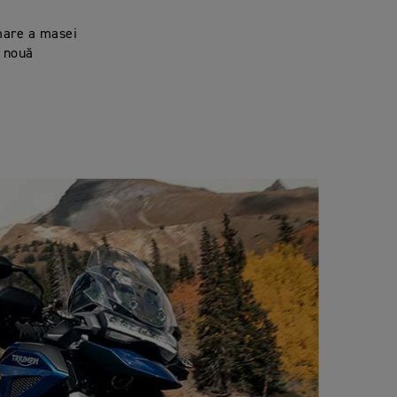
rmare a masei
o nouă