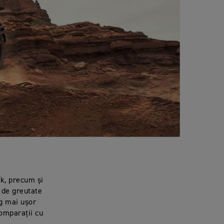
nk, precum și
ă de greutate
kg mai ușor
comparații cu