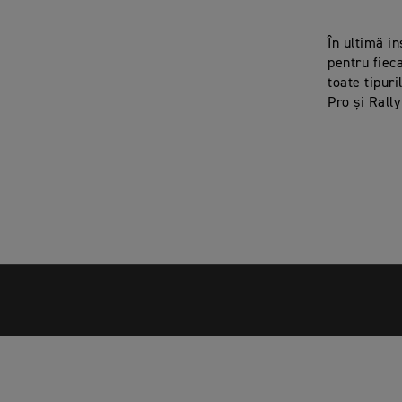
În ultimă i
pentru fiec
toate tipur
Pro și Rall