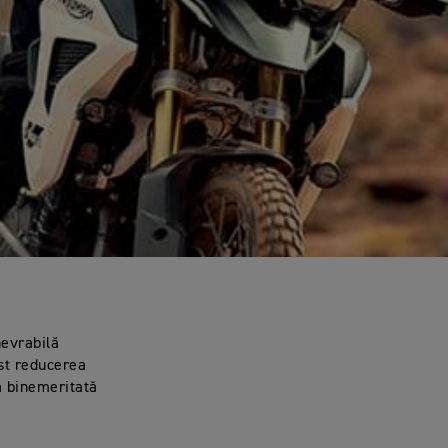
nevrabilă
st reducerea
ia binemeritată