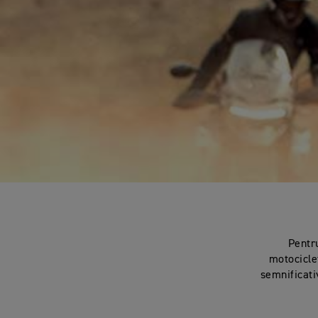
Pentr
motocicle
semnificati