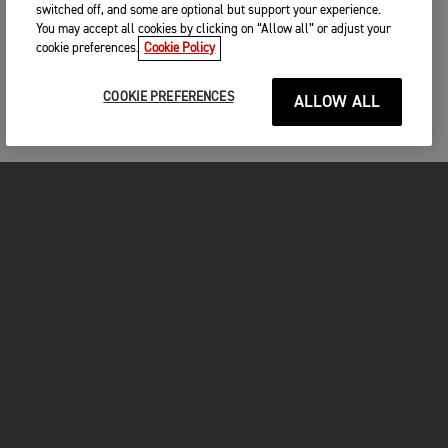
switched off, and some are optional but support your experience.
You may accept all cookies by clicking on “Allow all” or adjust your
cookie preferences.
Cookie Policy
COOKIE PREFERENCES
ALLOW ALL
MOTOCICLETE
ÎNCEPEȚI
FOR THE RIDE