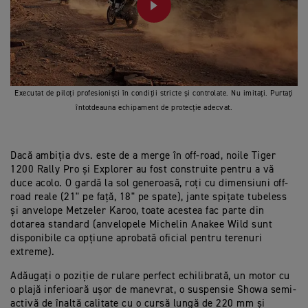
PLAY
Executat de piloți profesioniști în condiții stricte și controlate. Nu imitați. Purtați
întotdeauna echipament de protecție adecvat.
Dacă ambiția dvs. este de a merge în off-road, noile Tiger
1200 Rally Pro și Explorer au fost construite pentru a vă
duce acolo. O gardă la sol generoasă, roți cu dimensiuni off-
road reale (21" pe față, 18" pe spate), jante spițate tubeless
și anvelope Metzeler Karoo, toate acestea fac parte din
dotarea standard (anvelopele Michelin Anakee Wild sunt
disponibile ca opțiune aprobată oficial pentru terenuri
extreme).
Adăugați o poziție de rulare perfect echilibrată, un motor cu
o plajă inferioară ușor de manevrat, o suspensie Showa semi-
activă de înaltă calitate cu o cursă lungă de 220 mm și