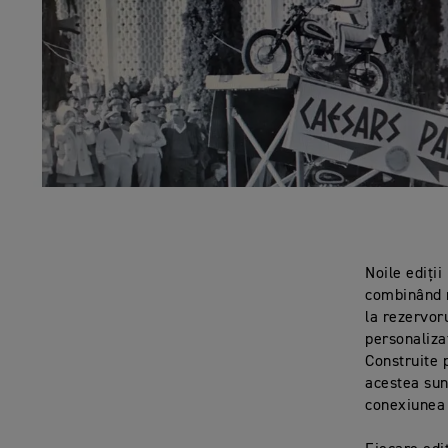
Noile ediți
combinând r
la rezervor
personaliza
Construite 
acestea sun
conexiunea 