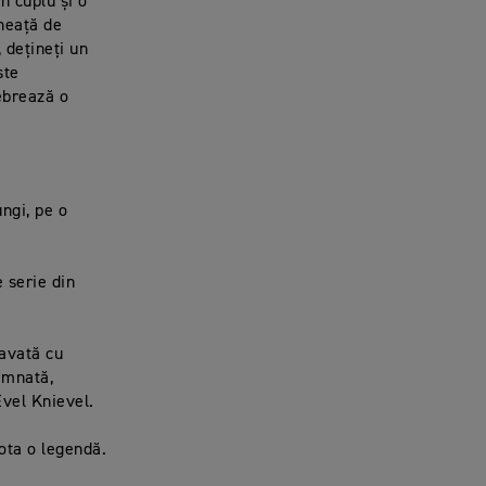
n cuplu și o
zneață de
 dețineți un
ste
ebrează o
ungi, pe o
 serie din
ravată cu
semnată,
Evel Knievel.
lota o legendă.