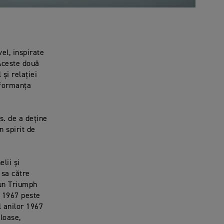
el, inspirate
 Aceste două
și relației
rformanța
s. de a deține
n spirit de
lii și
 sa către
 un Triumph
n 1967 peste
l anilor 1967
uloase,