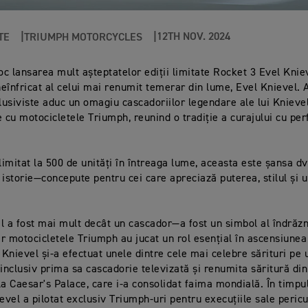
12TH NOV. 2024
TE
TRIUMPH MOTORCYCLES
oc lansarea mult așteptatelor ediții limitate Rocket 3 Evel Kniev
 neînfricat al celui mai renumit temerar din lume, Evel Knievel.
usiviste aduc un omagiu cascadoriilor legendare ale lui Knievel 
e cu motocicletele Triumph, reunind o tradiție a curajului cu pe
limitat la 500 de unități în întreaga lume, aceasta este șansa dv
 istorie—concepute pentru cei care apreciază puterea, stilul și u
l a fost mai mult decât un cascador—a fost un simbol al îndrăzne
iar motocicletele Triumph au jucat un rol esențial în ascensiunea
. Knievel și-a efectuat unele dintre cele mai celebre sărituri pe
 inclusiv prima sa cascadorie televizată și renumita săritură di
la Caesar's Palace, care i-a consolidat faima mondială. În timpu
ievel a pilotat exclusiv Triumph-uri pentru execuțiile sale peric