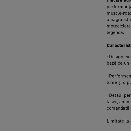
Fiecare edi
performanță
muscle-road
omagiu adus
motociclete
legendă.
Caracterist
· Design ex
bază de un 
· Performan
lume și o p
· Detalii p
laser, anim
comandată s
Limitate la