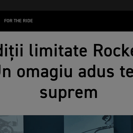
FOR THE RIDE
iții limitate Rock
Un omagiu adus t
suprem