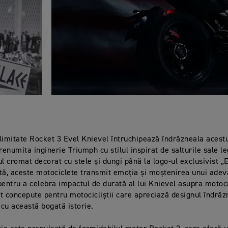
i limitate Rocket 3 Evel Knievel întruchipează îndrăzneala acestu
enumita inginerie Triumph cu stilul inspirat de salturile sale l
ul cromat decorat cu stele și dungi până la logo-ul exclusivist „E
tă, aceste motociclete transmit emoția și moștenirea unui adev
pentru a celebra impactul de durată al lui Knievel asupra motoci
t concepute pentru motocicliștii care apreciază designul îndrăz
cu această bogată istorie.