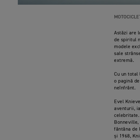
MOTOCICLE
Astăzi are l
de spiritul
modele excl
sale strâns
extremă.
Cu un total 
o pagină de
neînfrânt.
Evel Knieve
aventurii, 
celebritate
Bonneville,
fântâna de 
și 1968, Kn