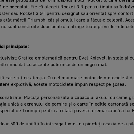
ție este propulsată de formidabilul motor Rocket 3, care oferă u
 de neegalat. Fie că alegeți Rocket 3 R pentru ținuta sa îndră
ster sau Rocket 3 GT pentru designul său orientat spre confort,
 atât mărcii Triumph, cât și omului care a făcut-o celebră. Ace
 nu sunt construite doar pentru a atrage toate privirile—ele cel
ici principale:
clusivist: Grafica emblematică pentru Evel Knievel, în stele și d
alb imaculat cu accente puternice de un negru mat.
ță care reține atenția: Cu cel mai mare motor de motocicletă de
utere explozivă, aceste motociclete impun respect pe șosea.
ersonalizate: Plăcuța personalizată a capacului axului cu came g
ația unică a ecranului de pornire și o carte în ediție cartonată 
pecial de Triumph pentru a relata povestea remarcabilă a lui 
 doar 500 de unități în întreaga lume—nu pierdeți ocazia de a pi