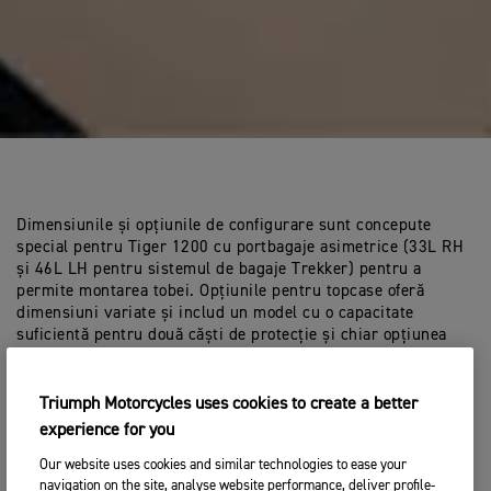
Dimensiunile și opțiunile de configurare sunt concepute
special pentru Tiger 1200 cu portbagaje asimetrice (33L RH
și 46L LH pentru sistemul de bagaje Trekker) pentru a
permite montarea tobei. Opțiunile pentru topcase oferă
dimensiuni variate și includ un model cu o capacitate
suficientă pentru două căști de protecție și chiar opțiunea
unui spătar de lux tapițat și căptușit. Opțiunile de culoare se
potrivesc indiferent dacă alegeți negru de camuflaj sau
argintiu clasic. Sunt disponibile de asemenea și genți
Triumph Motorcycles uses cookies to create a better
interioare — cu sistemele de rulare complet impermeabile și
experience for you
cusăturile lipite la cald, chiar și cele mai prețioase bunuri
pot fi păstrate în siguranță.
Our website uses cookies and similar technologies to ease your
navigation on the site, analyse website performance, deliver profile-