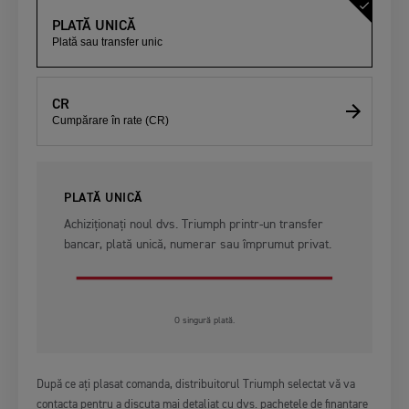
PLATĂ UNICĂ
Plată sau transfer unic
CR
Cumpărare în rate (CR)
PLATĂ UNICĂ
Achiziționați noul dvs. Triumph printr-un transfer
bancar, plată unică, numerar sau împrumut privat.
O singură plată.
După ce ați plasat comanda, distribuitorul Triumph selectat vă va
contacta pentru a discuta mai detaliat cu dvs. pachetele de finanțare